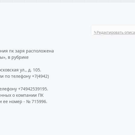
✎
Редактировать опис
ния пк заря расположена
ы», в рубрике
ковская ул., д. 105.
и по телефону +7(4942)
елефону +74942539195.
анных о компании ПК
 ее номер - № 715996.